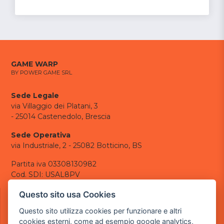
GAME WARP
BY POWER GAME SRL
Sede Legale
via Villaggio dei Platani, 3
- 25014 Castenedolo, Brescia
Sede Operativa
via Industriale, 2 - 25082 Botticino, BS
Partita iva 03308130982
Cod. SDI: USAL8PV
CONTATTI
Questo sito usa Cookies
e-mail:
info@powergame.it
Questo sito utilizza cookies per funzionare e altri
tel.: +39 030 376 2377
cookies esterni, come ad esempio google analytics,