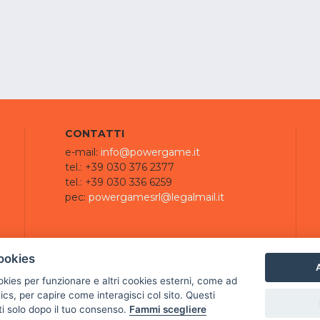
CONTATTI
e-mail:
info@powergame.it
tel.: +39 030 376 2377
tel.: +39 030 336 6259
pec:
powergamesrl@legalmail.it
ookies
A
ookies per funzionare e altri cookies esterni, come ad
cs, per capire come interagisci col sito. Questi
ti solo dopo il tuo consenso.
Fammi scegliere