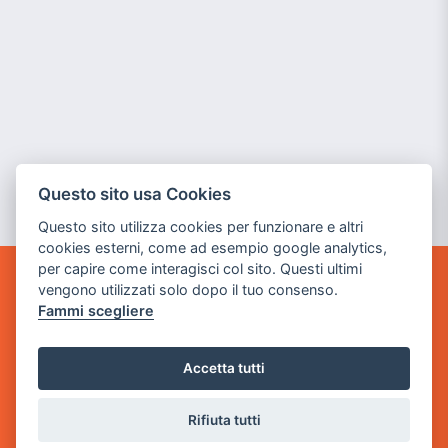
Questo sito usa Cookies
Questo sito utilizza cookies per funzionare e altri
cookies esterni, come ad esempio google analytics,
per capire come interagisci col sito. Questi ultimi
vengono utilizzati solo dopo il tuo consenso.
GAME WARP
Fammi scegliere
BY POWER GAME SRL
Sede Legale
Accetta tutti
via Villaggio dei Platani, 3
- 25014 Castenedolo, Brescia
Rifiuta tutti
Sede Operativa