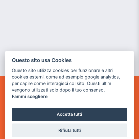
Questo sito usa Cookies
Questo sito utilizza cookies per funzionare e altri
cookies esterni, come ad esempio google analytics,
per capire come interagisci col sito. Questi ultimi
vengono utilizzati solo dopo il tuo consenso.
GAME WARP
Fammi scegliere
BY POWER GAME SRL
Sede Legale
Accetta tutti
via Villaggio dei Platani, 3
- 25014 Castenedolo, Brescia
Rifiuta tutti
Sede Operativa