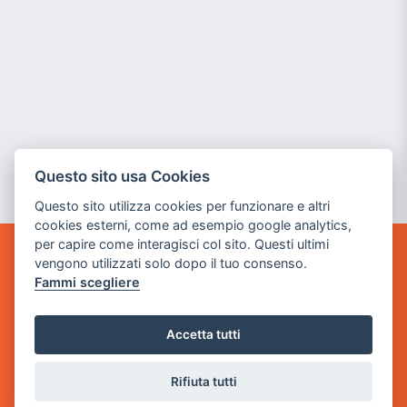
Questo sito usa Cookies
Questo sito utilizza cookies per funzionare e altri
cookies esterni, come ad esempio google analytics,
per capire come interagisci col sito. Questi ultimi
vengono utilizzati solo dopo il tuo consenso.
GAME WARP
Fammi scegliere
BY POWER GAME SRL
Sede Legale
Accetta tutti
via Villaggio dei Platani, 3
- 25014 Castenedolo, Brescia
Rifiuta tutti
Sede Operativa