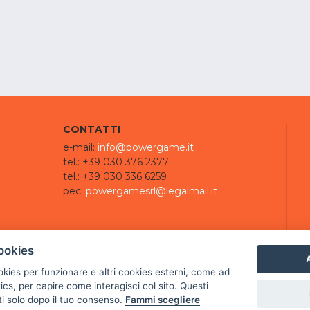
CONTATTI
e-mail:
info@powergame.it
tel.: +39 030 376 2377
tel.: +39 030 336 6259
pec:
powergamesrl@legalmail.it
ookies
A
ookies per funzionare e altri cookies esterni, come ad
cs, per capire come interagisci col sito. Questi
ti solo dopo il tuo consenso.
Fammi scegliere