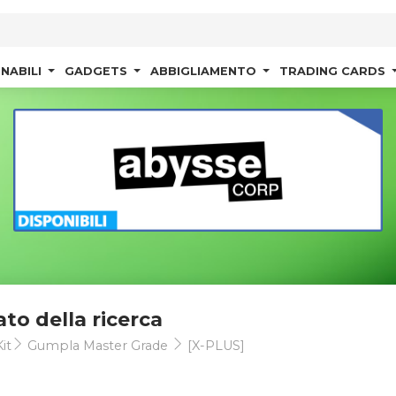
NABILI
GADGETS
ABBIGLIAMENTO
TRADING CARDS
ato della ricerca
it
Gumpla Master Grade
[X-PLUS]