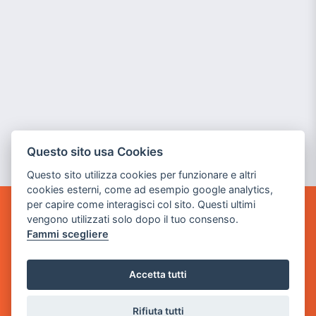
Questo sito usa Cookies
Questo sito utilizza cookies per funzionare e altri
cookies esterni, come ad esempio google analytics,
per capire come interagisci col sito. Questi ultimi
vengono utilizzati solo dopo il tuo consenso.
GAME WARP
BY POWER GAME SRL
Fammi scegliere
Sede Legale
Accetta tutti
via Villaggio dei Platani, 3
- 25014 Castenedolo, Brescia
Rifiuta tutti