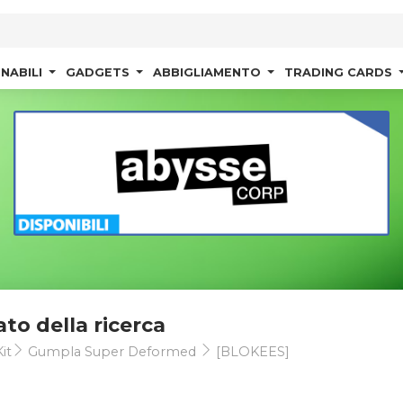
NABILI
GADGETS
ABBIGLIAMENTO
TRADING CARDS
ato della ricerca
it
Gumpla Super Deformed
[BLOKEES]