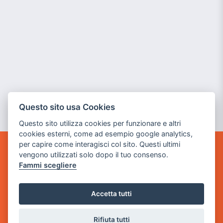
Questo sito usa Cookies
Questo sito utilizza cookies per funzionare e altri
cookies esterni, come ad esempio google analytics,
per capire come interagisci col sito. Questi ultimi
vengono utilizzati solo dopo il tuo consenso.
GAME WARP
BY POWER GAME SRL
Fammi scegliere
Sede Legale
Accetta tutti
via Villaggio dei Platani, 3
- 25014 Castenedolo, Brescia
Rifiuta tutti