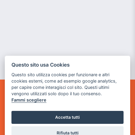
Questo sito usa Cookies
Questo sito utilizza cookies per funzionare e altri
cookies esterni, come ad esempio google analytics,
per capire come interagisci col sito. Questi ultimi
vengono utilizzati solo dopo il tuo consenso.
GAME WARP
BY POWER GAME SRL
Fammi scegliere
Sede Legale
Accetta tutti
via Villaggio dei Platani, 3
- 25014 Castenedolo, Brescia
Rifiuta tutti