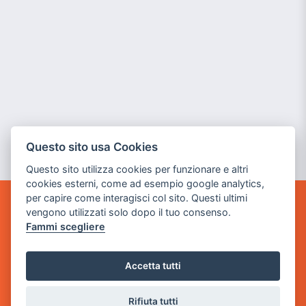
Questo sito usa Cookies
Questo sito utilizza cookies per funzionare e altri
cookies esterni, come ad esempio google analytics,
per capire come interagisci col sito. Questi ultimi
vengono utilizzati solo dopo il tuo consenso.
GAME WARP
BY POWER GAME SRL
Fammi scegliere
Sede Legale
Accetta tutti
via Villaggio dei Platani, 3
- 25014 Castenedolo, Brescia
Rifiuta tutti