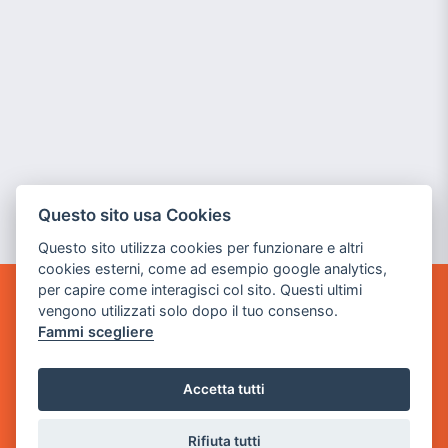
Questo sito usa Cookies
Questo sito utilizza cookies per funzionare e altri
cookies esterni, come ad esempio google analytics,
per capire come interagisci col sito. Questi ultimi
vengono utilizzati solo dopo il tuo consenso.
GAME WARP
BY POWER GAME SRL
Fammi scegliere
Sede Legale
Accetta tutti
via Villaggio dei Platani, 3
- 25014 Castenedolo, Brescia
Rifiuta tutti