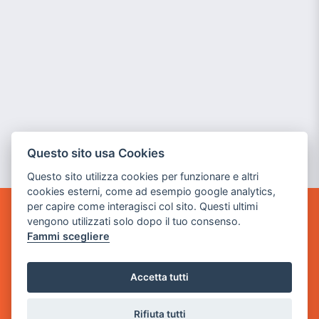
Questo sito usa Cookies
Questo sito utilizza cookies per funzionare e altri
cookies esterni, come ad esempio google analytics,
per capire come interagisci col sito. Questi ultimi
vengono utilizzati solo dopo il tuo consenso.
GAME WARP
BY POWER GAME SRL
Fammi scegliere
Sede Legale
Accetta tutti
via Villaggio dei Platani, 3
- 25014 Castenedolo, Brescia
Rifiuta tutti