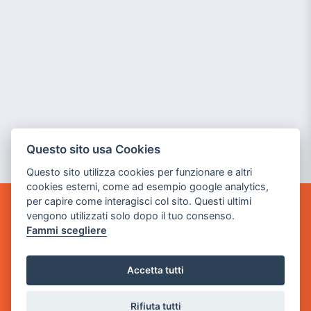
Questo sito usa Cookies
Questo sito utilizza cookies per funzionare e altri
cookies esterni, come ad esempio google analytics,
per capire come interagisci col sito. Questi ultimi
vengono utilizzati solo dopo il tuo consenso.
GAME WARP
BY POWER GAME SRL
Fammi scegliere
Sede Legale
Accetta tutti
via Villaggio dei Platani, 3
- 25014 Castenedolo, Brescia
Rifiuta tutti