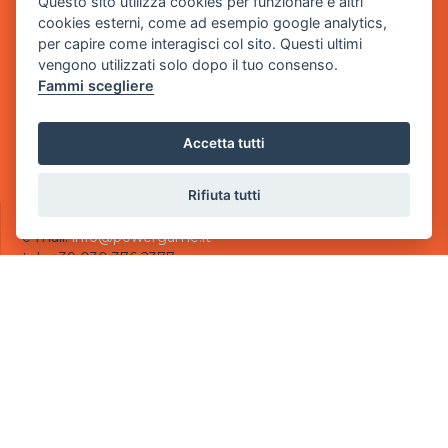
Questo sito utilizza cookies per funzionare e altri
Sede Legale
cookies esterni, come ad esempio google analytics,
via Villaggio dei Platani, 3
per capire come interagisci col sito. Questi ultimi
- 25014 Castenedolo, Brescia
vengono utilizzati solo dopo il tuo consenso.
Fammi scegliere
Sede Operativa
via Industriale, 2 - 25082 Botticino, BS
Accetta tutti
Partita iva 03308130982
Cod. SDI: USAL8PV
Rifiuta tutti
CONTATTI
e-mail:
info@powergame.it
tel.: +39 030 376 2377
tel.: +39 030 336 6259
pec:
powergamesrl@legalmail.it
LINK UTILI
Chi siamo
Informazioni generali
Informativa Privacy
Informativa sui cookies