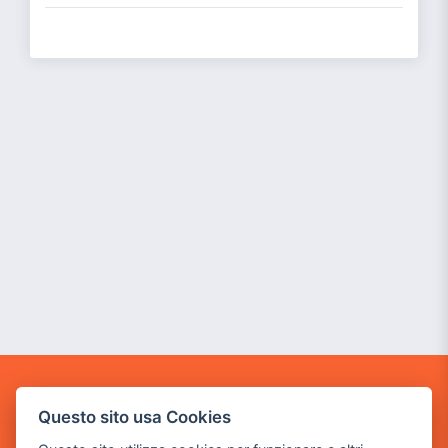
GAME WARP
Questo sito usa Cookies
BY POWER GAME SRL