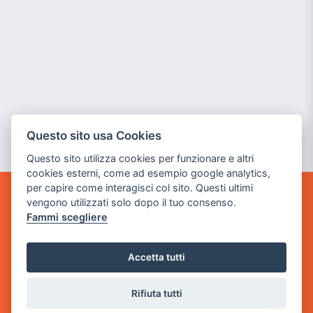
Questo sito usa Cookies
Questo sito utilizza cookies per funzionare e altri
cookies esterni, come ad esempio google analytics,
per capire come interagisci col sito. Questi ultimi
vengono utilizzati solo dopo il tuo consenso.
GAME WARP
Fammi scegliere
BY POWER GAME SRL
Sede Legale
Accetta tutti
via Villaggio dei Platani, 3
- 25014 Castenedolo, Brescia
Rifiuta tutti
Sede Operativa