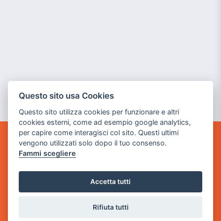
Questo sito usa Cookies
Questo sito utilizza cookies per funzionare e altri
cookies esterni, come ad esempio google analytics,
per capire come interagisci col sito. Questi ultimi
vengono utilizzati solo dopo il tuo consenso.
GAME WARP
Fammi scegliere
BY POWER GAME SRL
Sede Legale
Accetta tutti
via Villaggio dei Platani, 3
- 25014 Castenedolo, Brescia
Rifiuta tutti
Sede Operativa