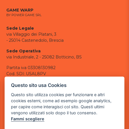
GAME WARP
BY POWER GAME SRL
Sede Legale
via Villaggio dei Platani, 3
- 25014 Castenedolo, Brescia
Sede Operativa
via Industriale, 2 - 25082 Botticino, BS
Partita iva 03308130982
Cod. SDI: USAL8PV
CONTATTI
Questo sito usa Cookies
e-mail:
info@powergame.it
Questo sito utilizza cookies per funzionare e altri
tel.: +39 030 376 2377
cookies esterni, come ad esempio google analytics,
tel.: +39 030 336 6259
per capire come interagisci col sito. Questi ultimi
pec:
powergamesrl@legalmail.it
vengono utilizzati solo dopo il tuo consenso.
Fammi scegliere
LINK UTILI
Chi siamo