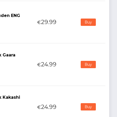
puden ENG
29.99
€
Buy
k Gaara
24.99
€
Buy
k Kakashi
24.99
€
Buy