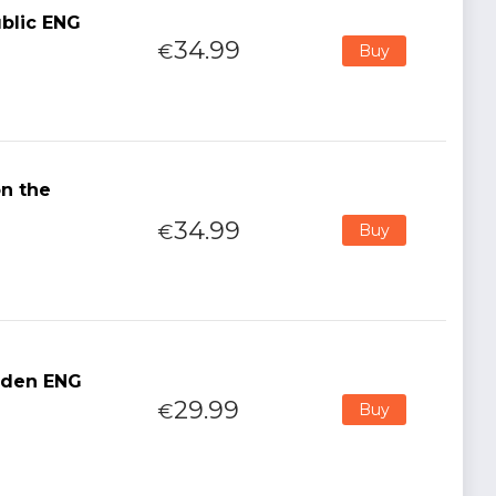
ublic ENG
34.99
€
Buy
on the
34.99
€
Buy
puden ENG
29.99
€
Buy