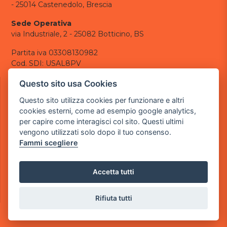
- 25014 Castenedolo, Brescia
Sede Operativa
via Industriale, 2 - 25082 Botticino, BS
Partita iva 03308130982
Cod. SDI: USAL8PV
CONTATTI
Questo sito usa Cookies
e-mail:
info@powergame.it
Questo sito utilizza cookies per funzionare e altri
tel.: +39 030 376 2377
cookies esterni, come ad esempio google analytics,
tel.: +39 030 336 6259
per capire come interagisci col sito. Questi ultimi
pec:
powergamesrl@legalmail.it
vengono utilizzati solo dopo il tuo consenso.
Fammi scegliere
LINK UTILI
Chi siamo
Informazioni generali
Accetta tutti
Informativa Privacy
Informativa sui cookies
Rifiuta tutti
©
2026
Power Game srl
- Tutti i diritti sono riservati.