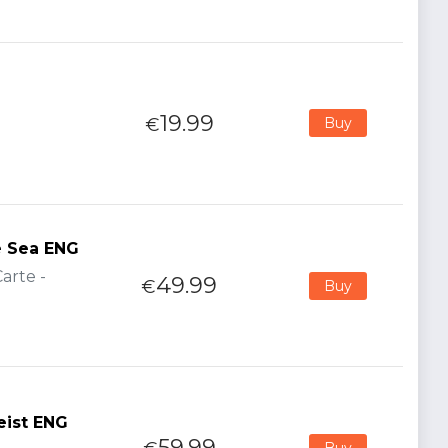
19.99
€
Buy
te Sea ENG
arte -
49.99
€
Buy
eist ENG
59.99
Buy