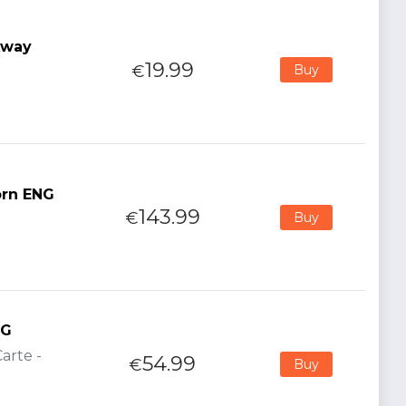
Away
19.99
€
Buy
orn ENG
143.99
€
Buy
NG
arte -
54.99
€
Buy