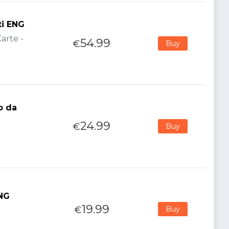
ti ENG
arte -
54.99
€
Buy
o da
24.99
€
Buy
ENG
19.99
€
Buy