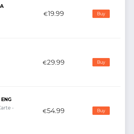
TA
19.99
€
Buy
29.99
€
Buy
n ENG
arte -
54.99
€
Buy