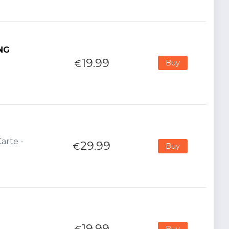
ENG
19.99
€
Buy
arte -
29.99
€
Buy
19.99
Buy