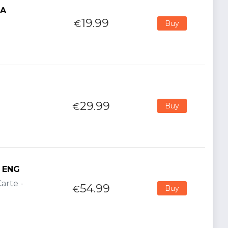
TA
19.99
€
Buy
29.99
€
Buy
n ENG
arte -
54.99
€
Buy