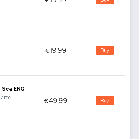
€
19.99
€
Buy
te Sea ENG
arte -
49.99
€
Buy