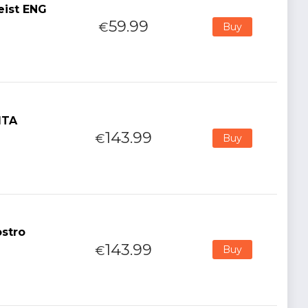
eist ENG
59.99
€
Buy
ITA
143.99
€
Buy
ostro
143.99
€
Buy