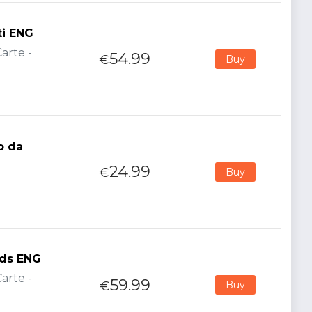
ti ENG
arte -
54.99
€
Buy
o da
24.99
€
Buy
nds ENG
arte -
59.99
€
Buy