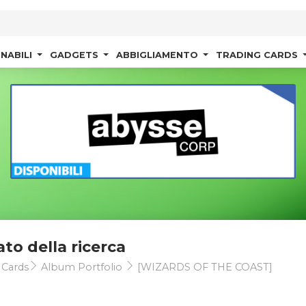
NABILI
GADGETS
ABBIGLIAMENTO
TRADING CARDS
ato della ricerca
 Cards
Album Portfolio
[WIZARDS OF THE COAST]