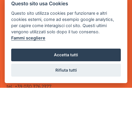
BY POWER GAME SRL
Questo sito usa Cookies
Questo sito utilizza cookies per funzionare e altri
Sede Legale
cookies esterni, come ad esempio google analytics,
via Villaggio dei Platani, 3
per capire come interagisci col sito. Questi ultimi
- 25014 Castenedolo, Brescia
vengono utilizzati solo dopo il tuo consenso.
Fammi scegliere
Sede Operativa
via Industriale, 2 - 25082 Botticino, BS
Accetta tutti
Partita iva 03308130982
Cod. SDI: USAL8PV
Rifiuta tutti
CONTATTI
e-mail:
info@powergame.it
tel.: +39 030 376 2377
tel.: +39 030 336 6259
pec:
powergamesrl@legalmail.it
LINK UTILI
Chi siamo
Informazioni generali
Informativa Privacy