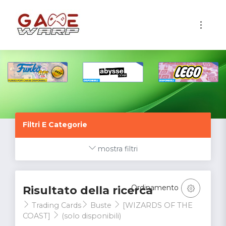
1
Filtri E Categorie
mostra filtri
Ordinamento
Risultato della ricerca
Trading Cards
Buste
[WIZARDS OF THE
COAST]
(solo disponibili)