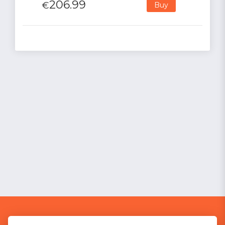
206.99
€
Buy
GAME WARP