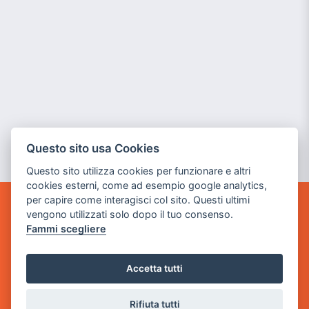
Questo sito usa Cookies
Questo sito utilizza cookies per funzionare e altri
cookies esterni, come ad esempio google analytics,
per capire come interagisci col sito. Questi ultimi
vengono utilizzati solo dopo il tuo consenso.
GAME WARP
BY POWER GAME SRL
Fammi scegliere
Sede Legale
Accetta tutti
via Villaggio dei Platani, 3
- 25014 Castenedolo, Brescia
Rifiuta tutti