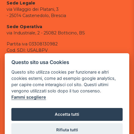
Sede Legale
via Villaggio dei Platani, 3
- 25014 Castenedolo, Brescia
Sede Operativa
via Industriale, 2 - 25082 Botticino, BS
Partita iva 03308130982
Cod. SDI: USAL8PV
CONTATTI
Questo sito usa Cookies
e-mail:
info@powergame.it
Questo sito utilizza cookies per funzionare e altri
tel.: +39 030 376 2377
cookies esterni, come ad esempio google analytics,
tel.: +39 030 336 6259
per capire come interagisci col sito. Questi ultimi
pec:
powergamesrl@legalmail.it
vengono utilizzati solo dopo il tuo consenso.
Fammi scegliere
LINK UTILI
Chi siamo
Informazioni generali
Accetta tutti
Informativa Privacy
Informativa sui cookies
Rifiuta tutti