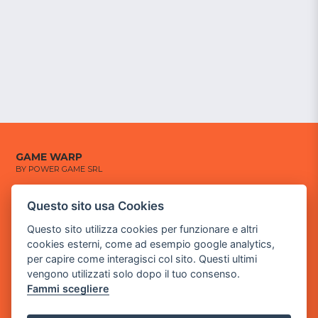
GAME WARP
BY POWER GAME SRL
Sede Legale
Questo sito usa Cookies
via Villaggio dei Platani, 3
Questo sito utilizza cookies per funzionare e altri
- 25014 Castenedolo, Brescia
cookies esterni, come ad esempio google analytics,
Sede Operativa
per capire come interagisci col sito. Questi ultimi
via Industriale, 2 - 25082 Botticino, BS
vengono utilizzati solo dopo il tuo consenso.
Fammi scegliere
Partita iva 03308130982
Cod. SDI: USAL8PV