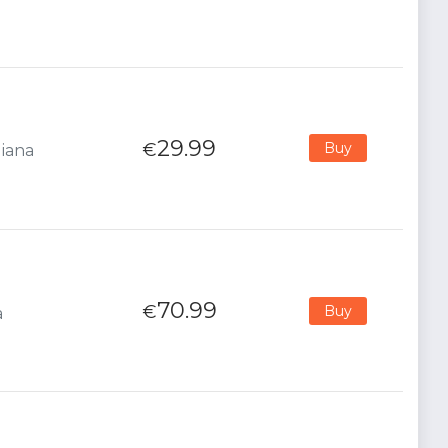
29.99
€
Buy
liana
70.99
€
Buy
a