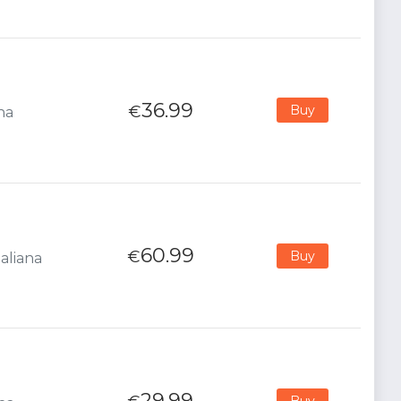
36.99
€
Buy
na
60.99
€
Buy
aliana
29.99
Buy