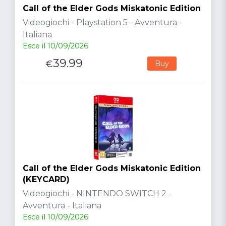
Call of the Elder Gods Miskatonic Edition
Videogiochi - Playstation 5 - Avventura -
Italiana
Esce il 10/09/2026
39.99
€
Buy
Call of the Elder Gods Miskatonic Edition
(KEYCARD)
Videogiochi - NINTENDO SWITCH 2 -
Avventura - Italiana
Esce il 10/09/2026