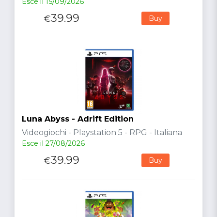
Esce il 15/09/2026
39.99
€
Buy
Luna Abyss - Adrift Edition
Videogiochi - Playstation 5 - RPG - Italiana
Esce il 27/08/2026
39.99
€
Buy