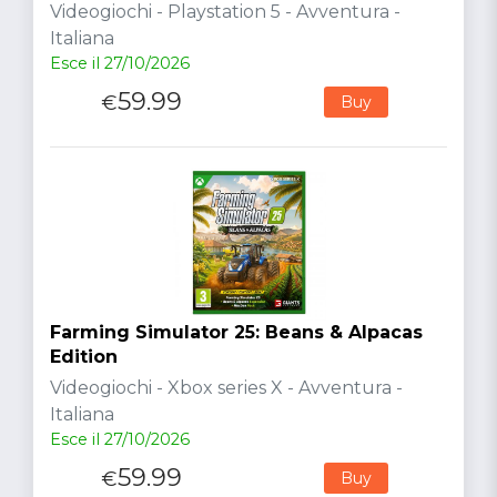
Videogiochi - Playstation 5 - Avventura -
Italiana
Esce il 27/10/2026
59.99
€
Buy
Farming Simulator 25: Beans & Alpacas
Edition
Videogiochi - Xbox series X - Avventura -
Italiana
Esce il 27/10/2026
59.99
€
Buy