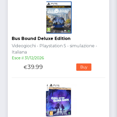
Bus Bound Deluxe Edition
Videogiochi - Playstation 5 - simulazione -
Italiana
Esce il 31/12/2026
39.99
€
Buy