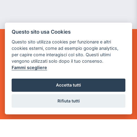
Questo sito usa Cookies
Questo sito utilizza cookies per funzionare e altri
GAME WARP
cookies esterni, come ad esempio google analytics,
BY POWER GAME SRL
per capire come interagisci col sito. Questi ultimi
vengono utilizzati solo dopo il tuo consenso.
Sede Legale
Fammi scegliere
via Villaggio dei Platani, 3
- 25014 Castenedolo, Brescia
Accetta tutti
Sede Operativa
via Industriale, 2 - 25082 Botticino, BS
Rifiuta tutti
Partita iva 03308130982
Cod. SDI: USAL8PV
CONTATTI
e-mail:
info@powergame.it
tel.: +39 030 376 2377