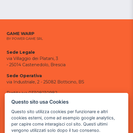
GAME WARP
BY POWER GAME SRL
Sede Legale
via Villaggio dei Platani, 3
- 25014 Castenedolo, Brescia
Sede Operativa
via Industriale, 2 - 25082 Botticino, BS
Partita iva 03308130982
Cod. SDI: USAL8PV
Questo sito usa Cookies
CONTATTI
Questo sito utilizza cookies per funzionare e altri
e-mail:
info@powergame.it
cookies esterni, come ad esempio google analytics,
tel.: +39 030 376 2377
per capire come interagisci col sito. Questi ultimi
tel.: +39 030 336 6259
vengono utilizzati solo dopo il tuo consenso.