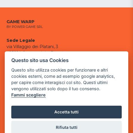
GAME WARP
BY POWER GAME SRL
Sede Legale
via Villaggio dei Platani, 3
- 25014 Castenedolo, Brescia
Questo sito usa Cookies
Sede Operativa
Questo sito utilizza cookies per funzionare e altri
via Industriale, 2 - 25082 Botticino, BS
cookies esterni, come ad esempio google analytics,
Partita iva 03308130982
per capire come interagisci col sito. Questi ultimi
Cod. SDI: USAL8PV
vengono utilizzati solo dopo il tuo consenso.
Fammi scegliere
CONTATTI
e-mail:
info@powergame.it
tel.: +39 030 376 2377
Accetta tutti
tel.: +39 030 336 6259
pec:
powergamesrl@legalmail.it
Rifiuta tutti