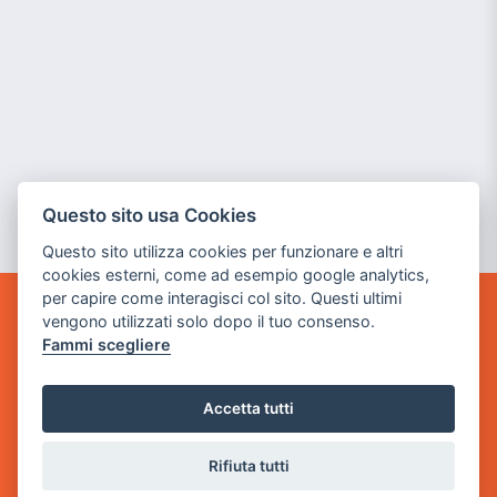
Questo sito usa Cookies
Questo sito utilizza cookies per funzionare e altri
cookies esterni, come ad esempio google analytics,
per capire come interagisci col sito. Questi ultimi
vengono utilizzati solo dopo il tuo consenso.
GAME WARP
Fammi scegliere
BY POWER GAME SRL
Sede Legale
Accetta tutti
via Villaggio dei Platani, 3
- 25014 Castenedolo, Brescia
Rifiuta tutti
Sede Operativa