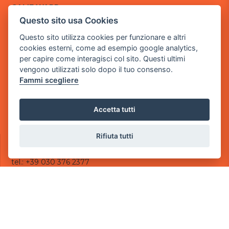
GAME WARP
BY POWER GAME SRL
Questo sito usa Cookies
Questo sito utilizza cookies per funzionare e altri
Sede Legale
cookies esterni, come ad esempio google analytics,
via Villaggio dei Platani, 3
per capire come interagisci col sito. Questi ultimi
- 25014 Castenedolo, Brescia
vengono utilizzati solo dopo il tuo consenso.
Sede Operativa
Fammi scegliere
via Industriale, 2 - 25082 Botticino, BS
Partita iva 03308130982
Accetta tutti
Cod. SDI: USAL8PV
Rifiuta tutti
CONTATTI
e-mail:
info@powergame.it
tel.: +39 030 376 2377
tel.: +39 030 336 6259
pec:
powergamesrl@legalmail.it
LINK UTILI
Chi siamo
Informazioni generali