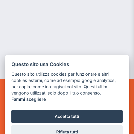
Questo sito usa Cookies
Questo sito utilizza cookies per funzionare e altri
cookies esterni, come ad esempio google analytics,
per capire come interagisci col sito. Questi ultimi
vengono utilizzati solo dopo il tuo consenso.
GAME WARP
BY POWER GAME SRL
Fammi scegliere
Sede Legale
Accetta tutti
via Villaggio dei Platani, 3
- 25014 Castenedolo, Brescia
Rifiuta tutti