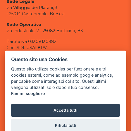
Sede Legale
via Villaggio dei Platani, 3
- 25014 Castenedolo, Brescia
Sede Operativa
via Industriale, 2 - 25082 Botticino, BS
Partita iva 03308130982
Cod. SDI: USAL8PV
CONTATTI
Questo sito usa Cookies
e-mail:
info@powergame.it
Questo sito utilizza cookies per funzionare e altri
tel.: +39 030 376 2377
cookies esterni, come ad esempio google analytics,
tel.: +39 030 336 6259
per capire come interagisci col sito. Questi ultimi
pec:
powergamesrl@legalmail.it
vengono utilizzati solo dopo il tuo consenso.
Fammi scegliere
LINK UTILI
Chi siamo
Informazioni generali
Accetta tutti
Informativa Privacy
Informativa sui cookies
Rifiuta tutti