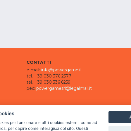
CONTATTI
e-mail:
info@powergame.it
tel.: +39 030 376 2377
tel.: +39 030 336 6259
pec:
powergamesrl@legalmail.it
ookies
A
ookies per funzionare e altri cookies esterni, come ad
cs, per capire come interagisci col sito. Questi