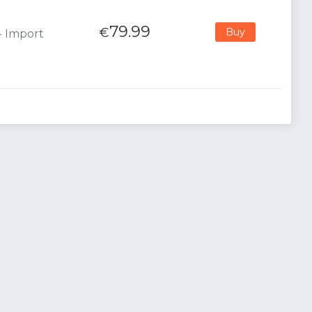
79.99
€
Buy
 - Import