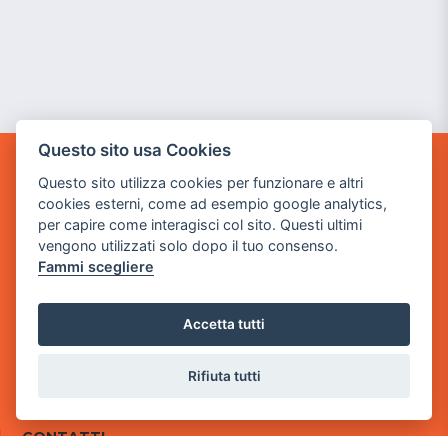
Questo sito usa Cookies
GAME WARP
Questo sito utilizza cookies per funzionare e altri
BY POWER GAME SRL
cookies esterni, come ad esempio google analytics,
per capire come interagisci col sito. Questi ultimi
Sede Legale
vengono utilizzati solo dopo il tuo consenso.
via Villaggio dei Platani, 3
Fammi scegliere
- 25014 Castenedolo, Brescia
Sede Operativa
Accetta tutti
via Industriale, 2 - 25082 Botticino, BS
Rifiuta tutti
Partita iva 03308130982
Cod. SDI: USAL8PV
CONTATTI