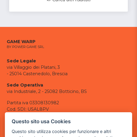
GAME WARP
BY POWER GAME SRL
Sede Legale
via Villaggio dei Platani, 3
- 25014 Castenedolo, Brescia
Sede Operativa
via Industriale, 2 - 25082 Botticino, BS
Partita iva 03308130982
Cod. SDI: USAL8PV
CONTATTI
Questo sito usa Cookies
e-mail:
info@powergame.it
Questo sito utilizza cookies per funzionare e altri
tel.: +39 030 376 2377