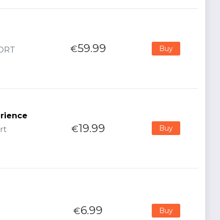
59.99
€
Buy
PORT
erience
19.99
€
Buy
rt
6.99
€
Buy