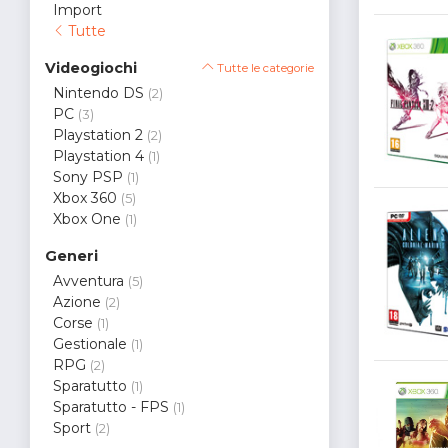
Import
Tutte
Videogiochi
Tutte le categorie
Nintendo DS
(2)
PC
(3)
Playstation 2
(2)
Playstation 4
(1)
Sony PSP
(1)
Xbox 360
(5)
Xbox One
(1)
Generi
Avventura
(5)
Azione
(2)
Corse
(1)
Gestionale
(1)
RPG
(2)
Sparatutto
(1)
Sparatutto - FPS
(1)
Sport
(2)