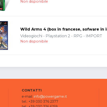
Non disponibile
Wild Arms 4 (box in francese, sofware in 
Videogiochi - Playstation 2 - RPG - IMPORT
Non disponibile
CONTATTI
e-mail:
info@powergame.it
tel.: +39 030 376 2377
tel.: +39 030 336 6259