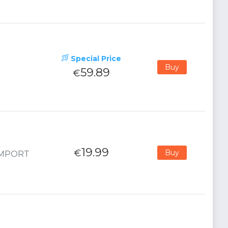
Special Price
Buy
59.89
€
19.99
€
Buy
 IMPORT