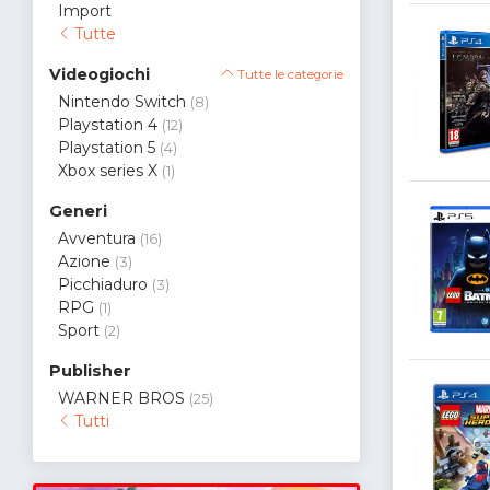
Import
Tutte
Videogiochi
Tutte le categorie
Nintendo Switch
(8)
Playstation 4
(12)
Playstation 5
(4)
Xbox series X
(1)
Generi
Avventura
(16)
Azione
(3)
Picchiaduro
(3)
RPG
(1)
Sport
(2)
Publisher
WARNER BROS
(25)
Tutti