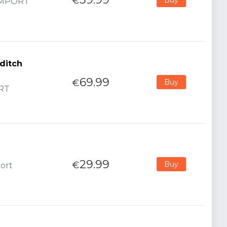
€
 IMPORT
dditch
69.99
€
Buy
ORT
29.99
€
Buy
port