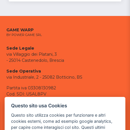
GAME WARP
BY POWER GAME SRL
Sede Legale
via Villaggio dei Platani, 3
- 25014 Castenedolo, Brescia
Sede Operativa
via Industriale, 2 - 25082 Botticino, BS
Partita iva 03308130982
Cod. SDI: USAL8PV
CONTATTI
Questo sito usa Cookies
e-mail:
info@powergame.it
Questo sito utilizza cookies per funzionare e altri
tel.: +39 030 376 2377
cookies esterni, come ad esempio google analytics,
tel.: +39 030 336 6259
per capire come interagisci col sito. Questi ultimi
pec:
powergamesrl@legalmail.it