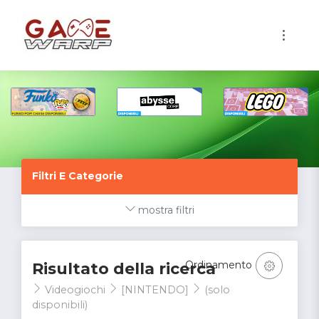
1
Filtri E Categorie
mostra filtri
Ordinamento
Risultato della ricerca
Videogiochi
[NINTENDO]
(solo
disponibili)