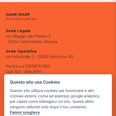
GAME WARP
BY POWER GAME SRL
Sede Legale
via Villaggio dei Platani, 3
- 25014 Castenedolo, Brescia
Sede Operativa
via Industriale, 2 - 25082 Botticino, BS
Partita iva 03308130982
Cod. SDI: USAL8PV
CONTATTI
Questo sito usa Cookies
e-mail:
info@powergame.it
Questo sito utilizza cookies per funzionare e altri
tel.: +39 030 376 2377
cookies esterni, come ad esempio google analytics,
tel.: +39 030 336 6259
per capire come interagisci col sito. Questi ultimi
pec:
powergamesrl@legalmail.it
vengono utilizzati solo dopo il tuo consenso.
Fammi scegliere
LINK UTILI