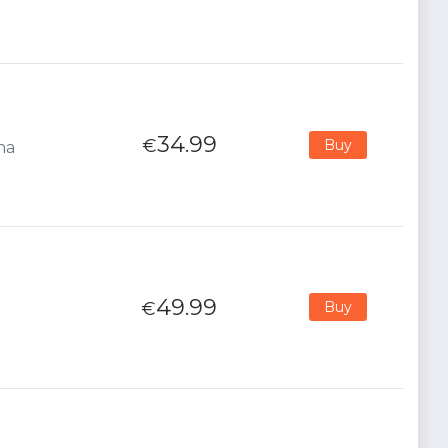
34.99
€
Buy
na
49.99
€
Buy