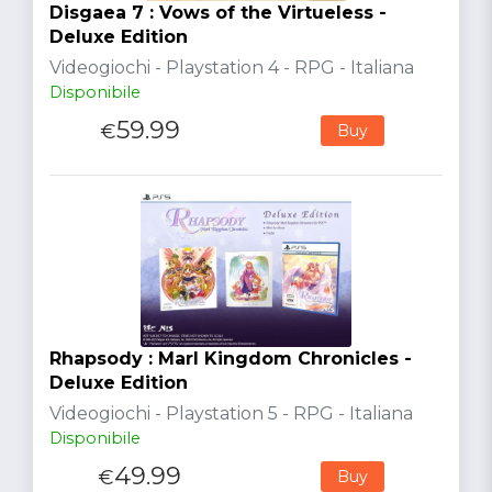
Disgaea 7 : Vows of the Virtueless -
Deluxe Edition
Videogiochi - Playstation 4 - RPG - Italiana
Disponibile
59.99
€
Buy
Rhapsody : Marl Kingdom Chronicles -
Deluxe Edition
Videogiochi - Playstation 5 - RPG - Italiana
Disponibile
49.99
€
Buy