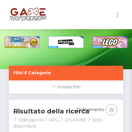
1
Filtri E Categorie
mostra filtri
Ordinamento
Risultato della ricerca
Videogiochi
RPG
[PLAION]
(solo
disponibili)