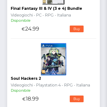
Final Fantasy III & IV (3 e 4) Bundle
Videogiochi - PC - RPG - Italiana
Disponibile
24.99
€
Buy
Soul Hackers 2
Videogiochi - Playstation 4 - RPG - Italiana
Disponibile
18.99
€
Buy