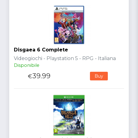
Disgaea 6 Complete
Videogiochi - Playstation 5 - RPG - Italiana
Disponibile
39.99
€
Buy