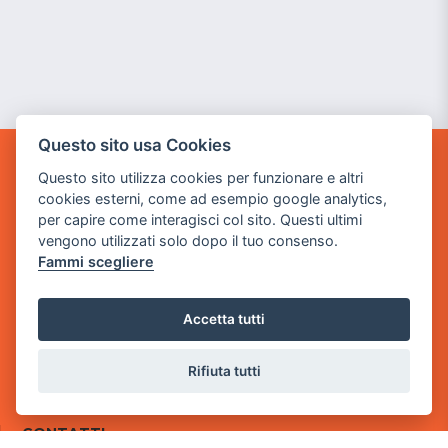
Questo sito usa Cookies
GAME WARP
Questo sito utilizza cookies per funzionare e altri
BY POWER GAME SRL
cookies esterni, come ad esempio google analytics,
per capire come interagisci col sito. Questi ultimi
Sede Legale
vengono utilizzati solo dopo il tuo consenso.
via Villaggio dei Platani, 3
Fammi scegliere
- 25014 Castenedolo, Brescia
Sede Operativa
Accetta tutti
via Industriale, 2 - 25082 Botticino, BS
Rifiuta tutti
Partita iva 03308130982
Cod. SDI: USAL8PV
CONTATTI