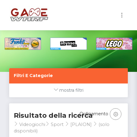
1
Filtri E Categorie
mostra filtri
Ordinamento
Risultato della ricerca
Videogiochi
Sport
[PLAION]
(solo
disponibili)