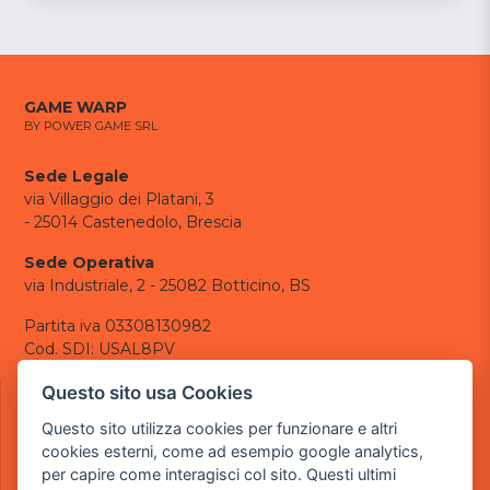
GAME WARP
BY POWER GAME SRL
Sede Legale
via Villaggio dei Platani, 3
- 25014 Castenedolo, Brescia
Sede Operativa
via Industriale, 2 - 25082 Botticino, BS
Partita iva 03308130982
Cod. SDI: USAL8PV
CONTATTI
Questo sito usa Cookies
e-mail:
info@powergame.it
Questo sito utilizza cookies per funzionare e altri
tel.: +39 030 376 2377
cookies esterni, come ad esempio google analytics,
tel.: +39 030 336 6259
per capire come interagisci col sito. Questi ultimi
pec:
powergamesrl@legalmail.it