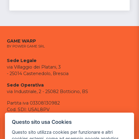
GAME WARP
BY POWER GAME SRL
Sede Legale
via Villaggio dei Platani, 3
- 25014 Castenedolo, Brescia
Sede Operativa
via Industriale, 2 - 25082 Botticino, BS
Partita iva 03308130982
Cod. SDI: USAL8PV
CONTATTI
Questo sito usa Cookies
e-mail:
info@powergame.it
Questo sito utilizza cookies per funzionare e altri
tel.: +39 030 376 2377
cookies esterni, come ad esempio google analytics,