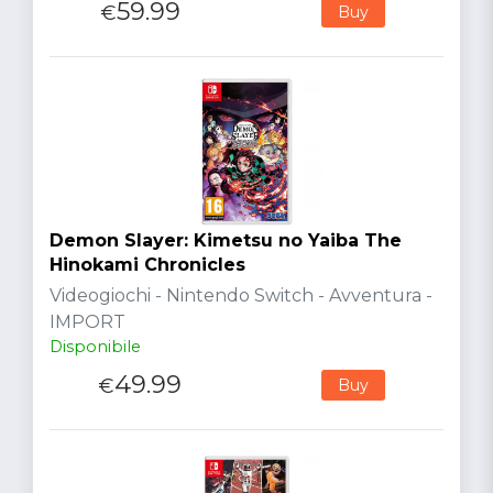
59.99
€
Buy
Demon Slayer: Kimetsu no Yaiba The
Hinokami Chronicles
Videogiochi - Nintendo Switch - Avventura -
IMPORT
Disponibile
49.99
€
Buy